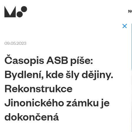
N
09.05.2023
Časopis ASB píše:
Bydlení, kde šly dějiny.
Rekonstrukce
Jinonického zámku je
dokončená