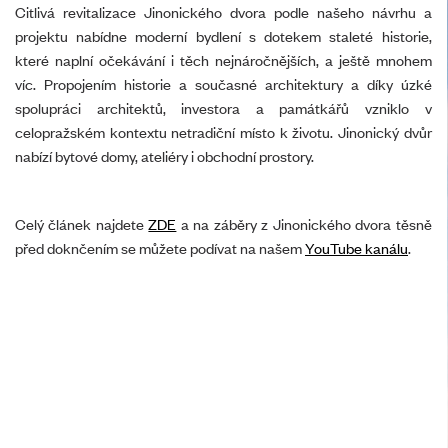
Citlivá revitalizace Jinonického dvora podle našeho návrhu a
projektu nabídne moderní bydlení s dotekem staleté historie,
které naplní očekávání i těch nejnáročnějších, a ještě mnohem
víc. Propojením historie a současné architektury a díky úzké
spolupráci architektů, investora a památkářů vzniklo v
celopražském kontextu netradiční místo k životu. Jinonický dvůr
nabízí bytové domy, ateliéry i obchodní prostory.
Celý článek najdete
ZDE
a na záběry z Jinonického dvora těsně
před doknčením se můžete podívat na našem
YouTube kanálu
.