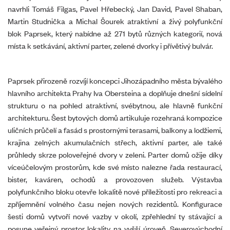
navrhli Tomáš Filgas, Pavel Hřebecký, Jan David, Pavel Shaban,
Martin Studnička a Michal Šourek atraktivní a živý polyfunkční
blok Paprsek, který nabídne až 271 bytů různých kategorií, nová
místa k setkávání, aktivní parter, zelené dvorky i přívětivý bulvár.
Paprsek přirozeně rozvíjí koncepci Jihozápadního města bývalého
hlavního architekta Prahy Iva Obersteina a doplňuje dnešní sídelní
strukturu o na pohled atraktivní, svébytnou, ale hlavně funkční
architekturu. Šest bytových domů artikuluje rozehraná kompozice
uličních průčelí a fasád s prostornými terasami, balkony a lodžiemi,
krajina zelných akumulačních střech, aktivní parter, ale také
průhledy skrze poloveřejné dvory v zeleni. Parter domů ožije díky
víceúčelovým prostorům, kde své místo nalezne řada restaurací,
bister, kaváren, ochodů a provozoven služeb. Výstavba
polyfunkčního bloku otevře lokalitě nové příležitosti pro rekreaci a
zpříjemnění volného času nejen nových rezidentů. Konfigurace
šesti domů vytvoří nové vazby v okolí, zpřehlední ty stávající a
posune veřejný prostor lokality na vyšší úroveň. Severovýchodní