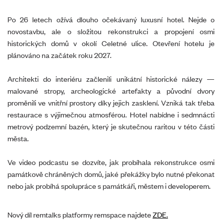
Po 26 letech ožívá dlouho očekávaný luxusní hotel. Nejde o
novostavbu, ale o složitou rekonstrukci a propojení osmi
historických domů v okolí Celetné ulice. Otevření hotelu je
plánováno na začátek roku 2027.
Architekti do interiéru začlenili unikátní historické nálezy —
malované stropy, archeologické artefakty a původní dvory
proměnili ve vnitřní prostory díky jejich zasklení. Vzniká tak třeba
restaurace s výjimečnou atmosférou. Hotel nabídne i sedmnácti
metrový podzemní bazén, který je skutečnou raritou v této části
města.
Ve video podcastu se dozvíte, jak probíhala rekonstrukce osmi
památkově chráněných domů, jaké překážky bylo nutné překonat
nebo jak probíhá spolupráce s památkáři, městem i developerem.
Nový díl remtalks platformy remspace najdete
ZDE.