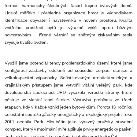
formou harmonicky členěných fasád trojice bytových domů.
Lidské měřítko i přehledná organizace hmot je východiskem
identifikace obyvatel i návštěvníků v novém prostoru. Kvalita
vnitřního prostředí bytů je výrazně vyšší oproti běžným
novostavbám – řízené větrání se zpětným získáváním tepla
zvyšuje kvalitu bydlení.
Využili jsme potenciál tehdy problematického území, které jsme
konfigurací zástavby odclonili od sousedící čerpací stanice a
velkokapacitní výpadovky. Sofistikovaným architektonickým a
krajinářským přístupem jsme vytvořili vitální veřejný park, kde
developerská společnost JRD vysázela vzrostlé stromy, které
pěstuje ve vlastní lesní školce. Výstavba probíhala ve třech
etapách, kdy v každé vznikl jeden bytový dům. Porota 13. ročníku
celostátní soutěže „Český energetický a ekologický projekt roku
2014 ocenila Park Hloubětín jako výrazný pražský stavební
komplex, který v maximální míře aplikuje prvky energeticky pasivní
architektury a přispívá ke zlepšení životního prostředí v ČR.