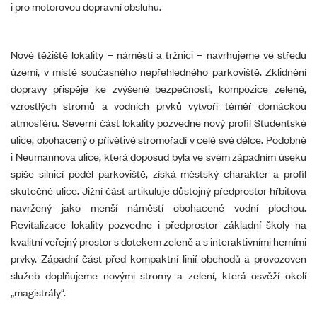
i pro motorovou dopravní obsluhu.
Nové těžiště lokality – náměstí a tržnici – navrhujeme ve středu
území, v místě současného nepřehledného parkoviště. Zklidnění
dopravy přispěje ke zvýšené bezpečnosti, kompozice zeleně,
vzrostlých stromů a vodních prvků vytvoří téměř domáckou
atmosféru. Severní část lokality pozvedne nový profil Studentské
ulice, obohacený o přívětivé stromořadí v celé své délce. Podobně
i Neumannova ulice, která doposud byla ve svém západním úseku
spíše silnicí podél parkoviště, získá městský charakter a profil
skutečné ulice. Jižní část artikuluje důstojný předprostor hřbitova
navržený jako menší náměstí obohacené vodní plochou.
Revitalizace lokality pozvedne i předprostor základní školy na
kvalitní veřejný prostor s dotekem zeleně a s interaktivními herními
prvky. Západní část před kompaktní linií obchodů a provozoven
služeb doplňujeme novými stromy a zelení, která osvěží okolí
„magistrály“.