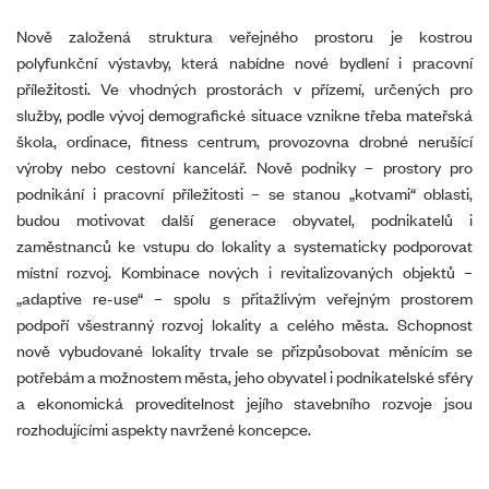
Nově založená struktura veřejného prostoru je kostrou
polyfunkční výstavby, která nabídne nové bydlení i pracovní
příležitosti. Ve vhodných prostorách v přízemí, určených pro
služby, podle vývoj demografické situace vznikne třeba mateřská
škola, ordinace, fitness centrum, provozovna drobné nerušící
výroby nebo cestovní kancelář. Nově podniky – prostory pro
podnikání i pracovní příležitosti – se stanou „kotvami“ oblasti,
budou motivovat další generace obyvatel, podnikatelů i
zaměstnanců ke vstupu do lokality a systematicky podporovat
místní rozvoj. Kombinace nových i revitalizovaných objektů –
„adaptive re-use“ – spolu s přitažlivým veřejným prostorem
podpoří všestranný rozvoj lokality a celého města. Schopnost
nově vybudované lokality trvale se přizpůsobovat měnícím se
potřebám a možnostem města, jeho obyvatel i podnikatelské sféry
a ekonomická proveditelnost jejího stavebního rozvoje jsou
rozhodujícími aspekty navržené koncepce.