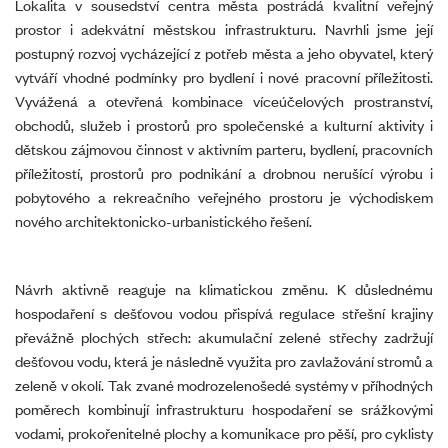
Lokalita v sousedství centra města postrádá kvalitní veřejný
prostor i adekvátní městskou infrastrukturu. Navrhli jsme její
postupný rozvoj vycházející z potřeb města a jeho obyvatel, který
vytváří vhodné podmínky pro bydlení i nové pracovní příležitosti.
Vyvážená a otevřená kombinace víceúčelových prostranství,
obchodů, služeb i prostorů pro společenské a kulturní aktivity i
dětskou zájmovou činnost v aktivním parteru, bydlení, pracovních
příležitostí, prostorů pro podnikání a drobnou nerušící výrobu i
pobytového a rekreačního veřejného prostoru je východiskem
nového architektonicko-urbanistického řešení.
Návrh aktivně reaguje na klimatickou změnu. K důslednému
hospodaření s dešťovou vodou přispívá regulace střešní krajiny
převážně plochých střech: akumulační zelené střechy zadržují
dešťovou vodu, která je následně využita pro zavlažování stromů a
zeleně v okolí. Tak zvané modrozelenošedé systémy v příhodných
poměrech kombinují infrastrukturu hospodaření se srážkovými
vodami, prokořenitelné plochy a komunikace pro pěší, pro cyklisty