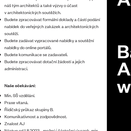
náš tým architektů a také výzvy o účast
v architektonických soutěžích.
Budete zpracovávat formální doklady a částí podání
nabídek do veřejných zakázek a architektonických
soutěží.
Budete zadávat vypracované nabídky a soutěžní
nabídky do online portálů.
Budete komunikace se zadavateli.
Budete zpracovávat dotační žádostí a jejich
administraci.
Naše očekávání:
Min. SŠ vzdělání.
Praxe vítaná.
Řidičský průkaz skupiny B.
Komunikativnost a zodpovědnost.
Znalost AJ
Nástup od 1.8.2023 - možný i částečný úvazek, min