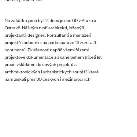
Na začátku jsme byli 2, dnes je nás 60 v Praze a
Ostravě. Náš tým tvoří architekti, inženýři,
projektanti, designéři, konzultanti a manažeři
projektů i odborníci na participaci ze 13 zemí a 3
kontinentů. Zkušenosti napříč všemi fázemi
projektové dokumentace získané během třiceti let
praxe vkládáme do nových projektů a
architektonických i urbanistických soutěží, které
nám získali přes 30 českých i mezinárodních
ocenění.
Své CV zašlete na e-mail:
sobotnikova@msgroup.cz.
„Tradičně
Citlivá
netradiční“
revitalizace
penzion na
Jinonického
Šumavě je
dvora podle