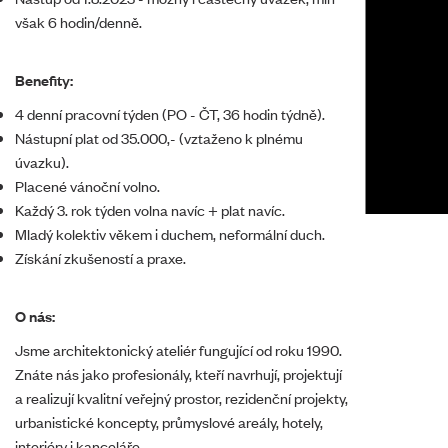
však 6 hodin/denně.
Benefity:
4 denní pracovní týden (PO - ČT, 36 hodin týdně).
Nástupní plat od 35.000,- (vztaženo k plnému
úvazku).
Placené vánoční volno.
Každý 3. rok týden volna navíc + plat navíc.
Mladý kolektiv věkem i duchem, neformální duch.
Získání zkušeností a praxe.
O nás:
Jsme architektonický ateliér fungující od roku 1990.
Znáte nás jako profesionály, kteří navrhují, projektují
a realizují kvalitní veřejný prostor, rezidenční projekty,
urbanistické koncepty, průmyslové areály, hotely,
interiéry i kanceláře.