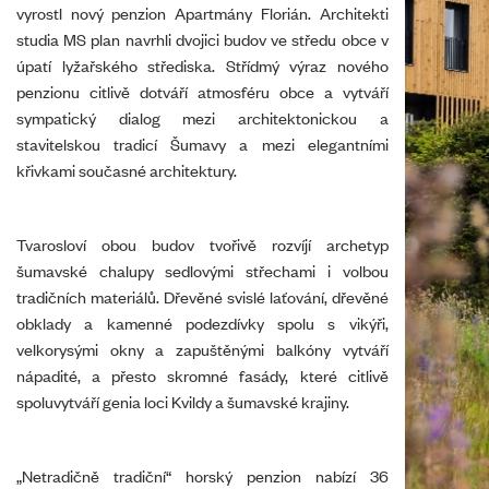
vyrostl nový penzion Apartmány Florián. Architekti
studia MS plan navrhli dvojici budov ve středu obce v
úpatí lyžařského střediska. Střídmý výraz nového
penzionu citlivě dotváří atmosféru obce a vytváří
sympatický dialog mezi architektonickou a
stavitelskou tradicí Šumavy a mezi elegantními
křivkami současné architektury.
Tvarosloví obou budov tvořivě rozvíjí archetyp
šumavské chalupy sedlovými střechami i volbou
tradičních materiálů. Dřevěné svislé laťování, dřevěné
obklady a kamenné podezdívky spolu s vikýři,
velkorysými okny a zapuštěnými balkóny vytváří
nápadité, a přesto skromné fasády, které citlivě
spoluvytváří genia loci Kvildy a šumavské krajiny.
„Netradičně tradiční“ horský penzion nabízí 36