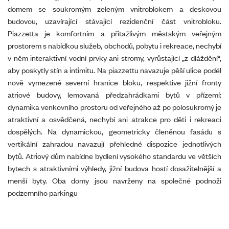
domem se soukromým zeleným vnitroblokem a deskovou
budovou, uzavírající stávající rezidenční část vnitrobloku.
Piazzetta je komfortním a přitažlivým městským veřejným
prostorem s nabídkou služeb, obchodů, pobytu i rekreace, nechybí
v něm interaktivní vodní prvky ani stromy, vyrůstající „z dláždění“,
aby poskytly stín a intimitu. Na piazzettu navazuje pěší ulice podél
nově vymezené severní hranice bloku, respektive jižní fronty
atriové budovy, lemovaná předzahrádkami bytů v přízemí:
dynamika venkovního prostoru od veřejného až po polosukromý je
atraktivní a osvědčená, nechybí ani atrakce pro děti i rekreaci
dospělých. Na dynamickou, geometricky členěnou fasádu s
vertikální zahradou navazují přehledné dispozice jednotlivých
bytů. Atriový dům nabídne bydlení vysokého standardu ve větších
bytech s atraktivními výhledy, jižní budova hostí dosažitelnější a
menší byty. Oba domy jsou navrženy na společné podnoži
podzemního parkingu